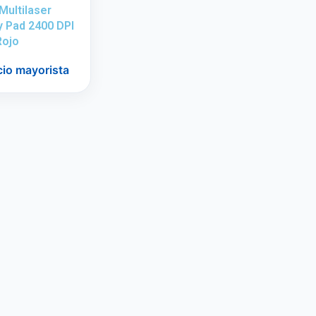
ultilaser
 Pad 2400 DPI
Rojo
cio mayorista