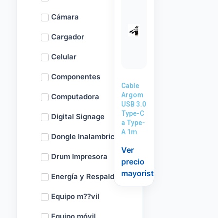
Cámara
Cargador
Celular
Componentes
Cable
Argom
Computadora
USB 3.0
Type-C
Digital Signage
a Type-
A 1m
Dongle Inalambrico
Ver
Drum Impresora
precio
mayorista
Energía y Respaldo
Equipo m??vil
Equipo móvil