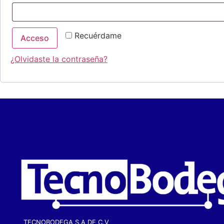
Recuérdame
Acceso
¿Olvidaste la contraseña?
TECNOBODEGA S.A DE C.V