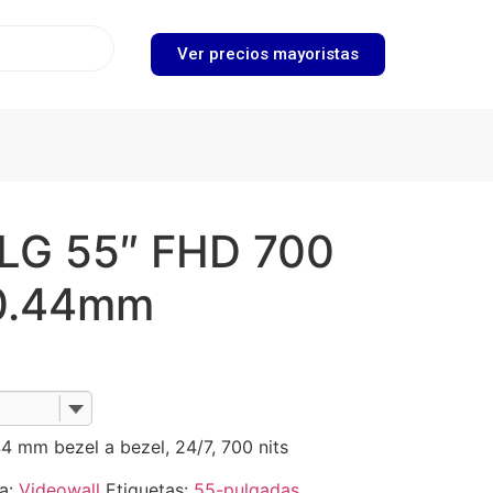
Ver precios mayoristas
 LG 55″ FHD 700
 0.44mm
4 mm bezel a bezel, 24/7, 700 nits
ía:
Videowall
Etiquetas:
55-pulgadas
,