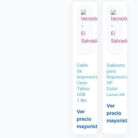
Cable
Gabinete
de
para
Impresora
Impresora
Unno
HP
Tekno
Color
USB
LaserJet
1.8m
Ver
Ver
precio
precio
mayorista
mayorista