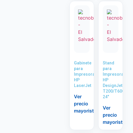
Gabinete
Stand
para
para
Impresora
Impresora
HP
HP
LaserJet
DesignJet
T200/T600
Ver
24″
precio
Ver
mayorista
precio
mayorista