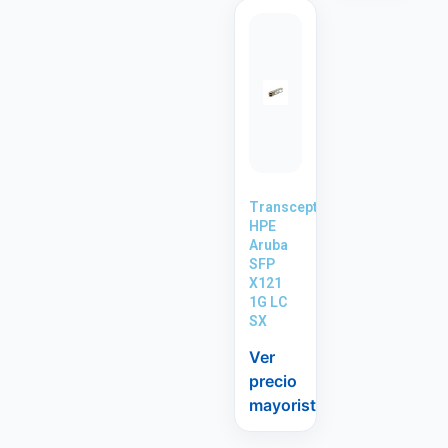
Transceptor
HPE
Aruba
SFP
X121
1G LC
SX
Ver
precio
mayorista