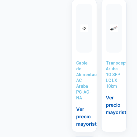
Cable
Transceptor
de
Aruba
Alimentación
1G SFP
AC
LC LX
Aruba
10km
PC-AC-
Ver
NA
precio
Ver
mayorista
precio
mayorista