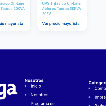
fásico On-Line
UPS Trifásico On-Line
 Taurus 20KVA
Ablerex Taurus 30KVA
208V
cio mayorista
Ver precio mayorista
Nosotros
Categor
Inicio
Comp
Nosotros
Impre
Programa de
Rede