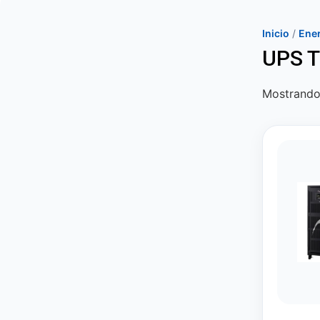
Inicio
/
Ener
UPS T
Mostrando 