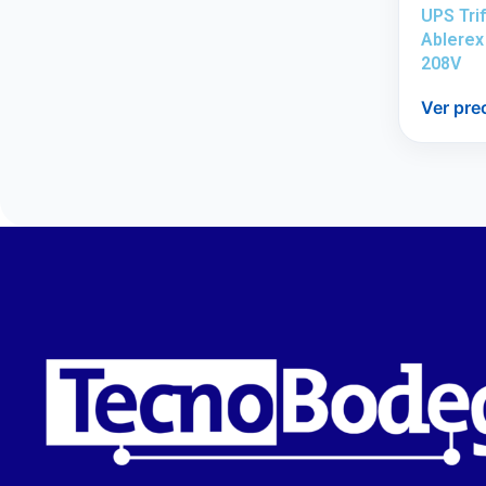
UPS Tri
Ablerex
208V
Ver pre