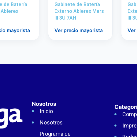
e de Batería
Gabinete de Batería
Gabi
 Ablerex
Externo Ablerex Mars
Ext
III 3U 7AH
III 
cio mayorista
Ver precio mayorista
Ver
Nosotros
Categor
Inicio
Comp
Nosotros
Impre
Programa de
Rede