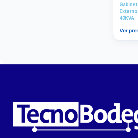
Gabinet
Externo
40KVA
Ver pre