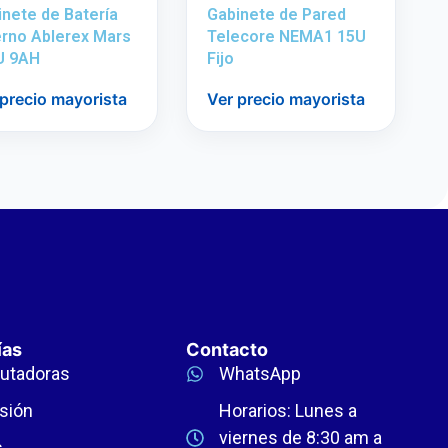
nete de Batería
Gabinete de Pared
erno Ablerex Mars
Telecore NEMA1 15U
3U 9AH
Fijo
 precio mayorista
Ver precio mayorista
ías
Contacto
utadoras
WhatsApp
sión
Horarios: Lunes a
viernes de 8:30 am a
s