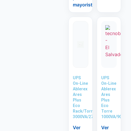
mayorista
UPS
UPS
On-Line
On-Line
Ablerex
Ablerex
Ares
Ares
Plus
Plus
Eco
Eco
Rack/Torre
Torre
3000VA/2700W
1000VA/900W
Ver
Ver