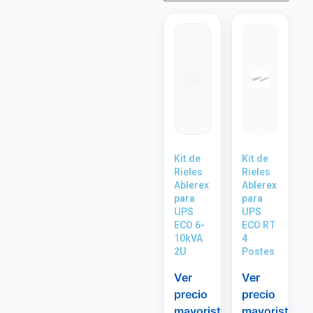
Kit de
Kit de
Rieles
Rieles
Ablerex
Ablerex
para
para
UPS
UPS
ECO 6-
ECO RT
10kVA
4
2U
Postes
Ver
Ver
precio
precio
mayorista
mayorista