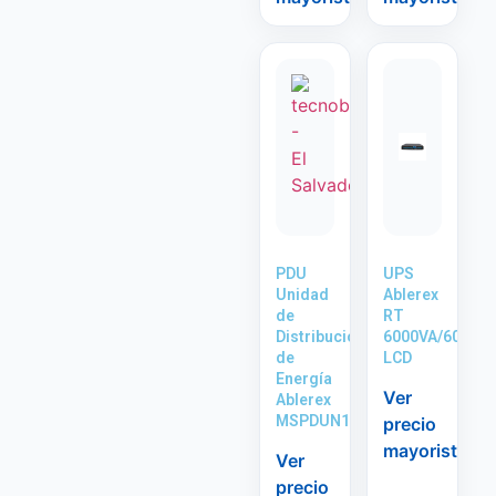
PDU
UPS
Unidad
Ablerex
de
RT
Distribución
6000VA/6000W
de
LCD
Energía
Ver
Ablerex
MSPDUN15L6
precio
mayorista
Ver
precio