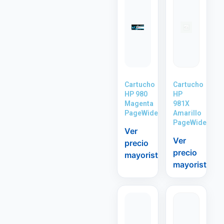
Cartucho
Cartucho
HP 980
HP
Magenta
981X
PageWide
Amarillo
PageWide
Ver
Ver
precio
precio
mayorista
mayorista