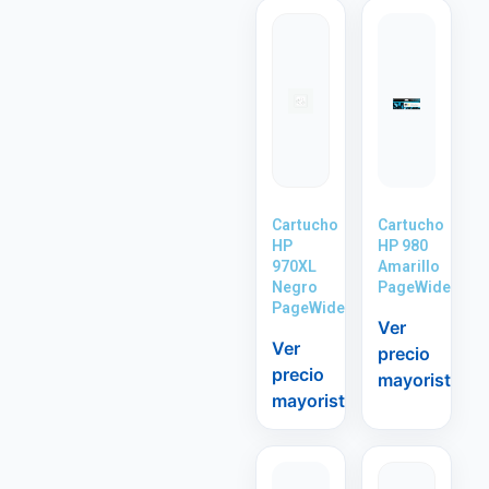
Cartucho
Cartucho
HP
HP 980
970XL
Amarillo
Negro
PageWide
PageWide
Ver
Ver
precio
precio
mayorista
mayorista