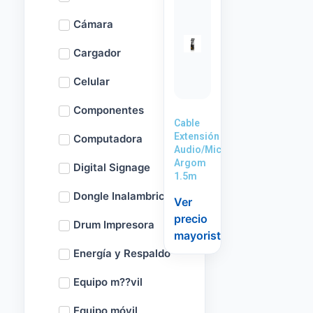
Cámara
Cargador
Celular
Componentes
Cable
Extensión
Computadora
Audio/Mic
Argom
Digital Signage
1.5m
Dongle Inalambrico
Ver
precio
Drum Impresora
mayorista
Energía y Respaldo
Equipo m??vil
Equipo móvil