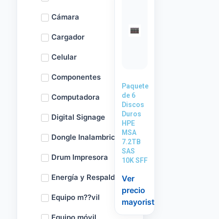
Cámara
Cargador
Celular
Componentes
Paquete
de 6
Computadora
Discos
Duros
Digital Signage
HPE
MSA
Dongle Inalambrico
7.2TB
SAS
Drum Impresora
10K SFF
Energía y Respaldo
Ver
precio
Equipo m??vil
mayorista
Equipo móvil