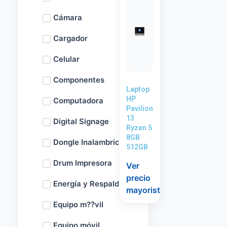
Cámara
Cargador
Celular
Componentes
Laptop
HP
Computadora
Pavilion
13
Digital Signage
Ryzen 5
8GB
Dongle Inalambrico
512GB
Drum Impresora
Ver
precio
Energía y Respaldo
mayorista
Equipo m??vil
Equipo móvil