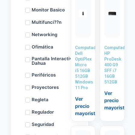
Monitor Basico
Multifunci??n
Networking
Ofimática
Computadora
Computadora
Dell
HP
Pantalla Interactiva
OptiPlex
ProDesk
Dahua
Micro
400 G9
i5 16GB
SFF i7
Periféricos
512GB
16GB
Windows
512GB
Proyectores
11 Pro
Ver
Ver
Regleta
precio
precio
mayorista
Regulador
mayorista
Seguridad