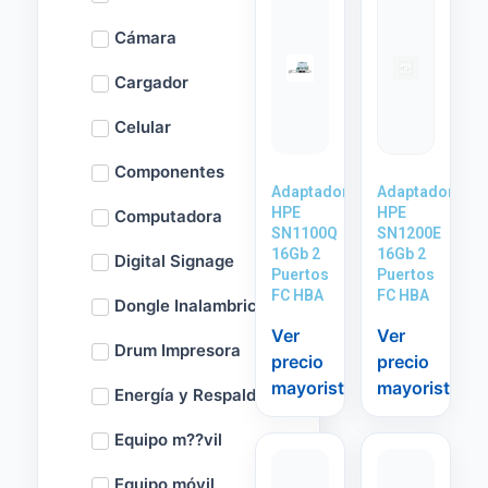
Cámara
Cargador
Celular
Componentes
Adaptador
Adaptador
HPE
HPE
Computadora
SN1100Q
SN1200E
16Gb 2
16Gb 2
Digital Signage
Puertos
Puertos
FC HBA
FC HBA
Dongle Inalambrico
Ver
Ver
Drum Impresora
precio
precio
mayorista
mayorista
Energía y Respaldo
Equipo m??vil
Equipo móvil