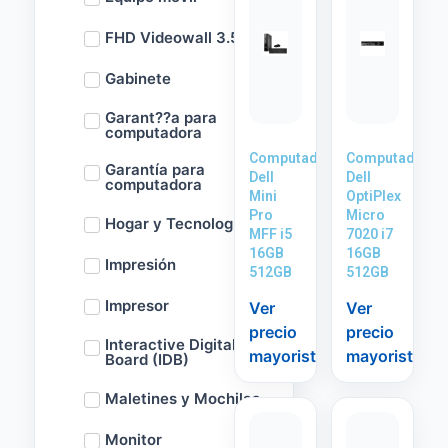
FHD Videowall 3.5m
Gabinete
Garant??a para
computadora
Computadora
Computadora
Garantía para
Dell
Dell
computadora
Mini
OptiPlex
Pro
Micro
Hogar y Tecnología
MFF i5
7020 i7
16GB
16GB
Impresión
512GB
512GB
Impresor
Ver
Ver
precio
precio
Interactive Digital
mayorista
mayorista
Board (IDB)
Maletines y Mochilas
Monitor