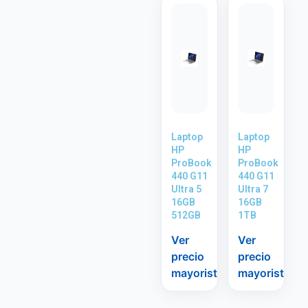
Laptop
Laptop
HP
HP
ProBook
ProBook
440 G11
440 G11
Ultra 5
Ultra 7
16GB
16GB
512GB
1TB
Ver
Ver
precio
precio
mayorista
mayorista