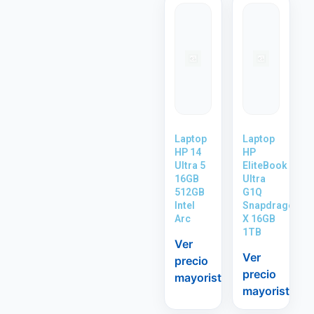
Laptop
Laptop
HP 14
HP
Ultra 5
EliteBook
16GB
Ultra
512GB
G1Q
Intel
Snapdragon
Arc
X 16GB
1TB
Ver
Ver
precio
precio
mayorista
mayorista