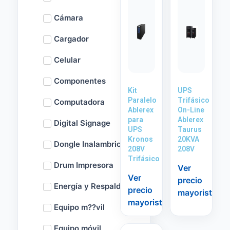
Cámara
Cargador
Celular
Componentes
Kit
UPS
Paralelo
Trifásico
Computadora
Ablerex
On-Line
para
Ablerex
Digital Signage
UPS
Taurus
Kronos
20KVA
Dongle Inalambrico
208V
208V
Trifásico
Drum Impresora
Ver
Ver
precio
Energía y Respaldo
precio
mayorista
mayorista
Equipo m??vil
Equipo móvil