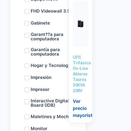
FHD Videowall 3.5m
Gabinete
Garant??a para
computadora
Garantía para
computadora
UPS
Trifásico
Hogar y Tecnología
On-Line
Ablerex
Impresión
Taurus
30KVA
Impresor
208V
Interactive Digital
Ver
Board (IDB)
precio
mayorista
Maletines y Mochilas
Monitor