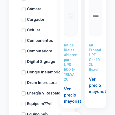
Cámara
Cargador
Celular
Componentes
Kit de
Kit
Rieles
Frontal
Computadora
Ablerex
HPE
para
Gen10
Digital Signage
UPS
2U
ECO 6-
Bezel
Dongle Inalambrico
10kVA
Ver
2U
Drum Impresora
precio
Ver
mayorista
Energía y Respaldo
precio
mayorista
Equipo m??vil
Equipo móvil