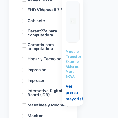
FHD Videowall 3.5m
Gabinete
Garant??a para
computadora
Garantía para
computadora
Módulo
Transformador
Hogar y Tecnología
Externo
Ablerex
Impresión
Mars III
6KVA
Impresor
Ver
Interactive Digital
precio
Board (IDB)
mayorista
Maletines y Mochilas
Monitor