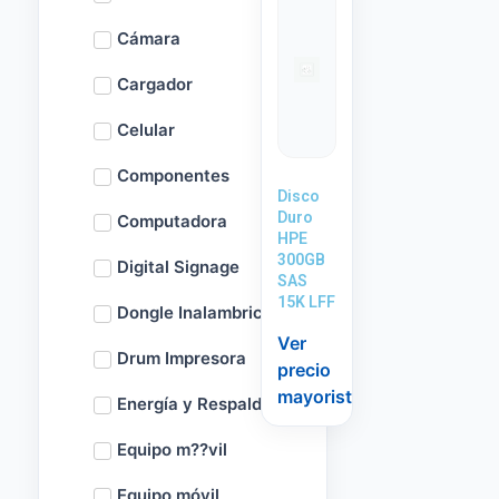
Cámara
Cargador
Celular
Componentes
Disco
Duro
Computadora
HPE
300GB
Digital Signage
SAS
15K LFF
Dongle Inalambrico
Ver
Drum Impresora
precio
mayorista
Energía y Respaldo
Equipo m??vil
Equipo móvil