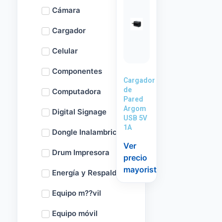
Cámara
Cargador
Celular
Componentes
Cargador
de
Computadora
Pared
Argom
Digital Signage
USB 5V
1A
Dongle Inalambrico
Ver
Drum Impresora
precio
mayorista
Energía y Respaldo
Equipo m??vil
Equipo móvil