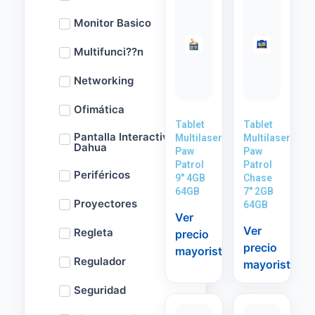
Monitor Basico
Multifunci??n
Networking
Ofimática
Tablet
Tablet
Pantalla Interactiva
Multilaser
Multilaser
Dahua
Paw
Paw
Patrol
Patrol
Periféricos
9″ 4GB
Chase
64GB
7″ 2GB
Proyectores
64GB
Ver
Ver
Regleta
precio
precio
mayorista
Regulador
mayorista
Seguridad