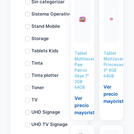
Sin categorizar
Sistema Operativo
Stand Mobile
Storage
Tablets Kids
Tablet
Tablet
Multilaser
Multilaser
Tinta
Paw
Princesas
Patrol
9″ 4GB
Tinta plotter
Skye 7″
64GB
2GB
Ver
Toner
64GB
precio
Ver
TV
mayorista
precio
UHD Signage
mayorista
UHD TV Signage