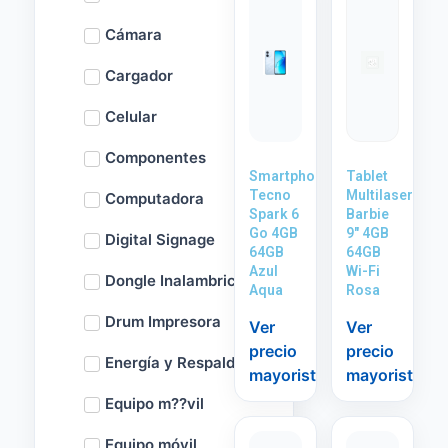
Cámara
Cargador
Celular
Componentes
Smartphone
Tablet
Tecno
Multilaser
Computadora
Spark 6
Barbie
Go 4GB
9″ 4GB
Digital Signage
64GB
64GB
Azul
Wi-Fi
Dongle Inalambrico
Aqua
Rosa
Drum Impresora
Ver
Ver
precio
precio
Energía y Respaldo
mayorista
mayorista
Equipo m??vil
Equipo móvil