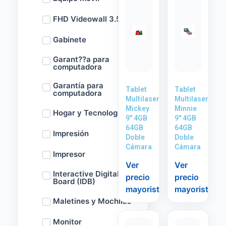
FHD Videowall 3.5m
Gabinete
Garant??a para
computadora
Garantía para
Tablet
Tablet
computadora
Multilaser
Multilaser
Mickey
Minnie
Hogar y Tecnología
9″ 4GB
9″ 4GB
64GB
64GB
Impresión
Doble
Doble
Cámara
Cámara
Impresor
Ver
Ver
Interactive Digital
precio
precio
Board (IDB)
mayorista
mayorista
Maletines y Mochilas
Monitor