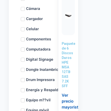
Cámara
Cargador
Celular
Componentes
Paquete
de 6
Computadora
Discos
Duros
Digital Signage
HPE
MSA
Dongle Inalambrico
12TB
SAS
Drum Impresora
7.2K
SFF
Energía y Respaldo
Ver
Equipo m??vil
precio
mayorista
Equipo móvil