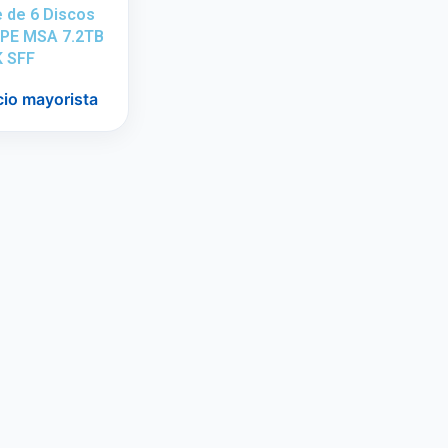
 de 6 Discos
HPE MSA 7.2TB
K SFF
cio mayorista