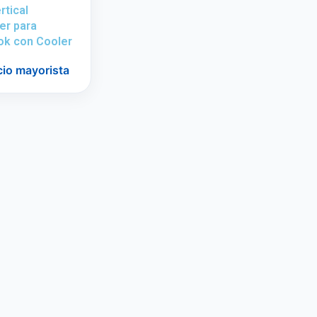
rtical
er para
k con Cooler
cio mayorista