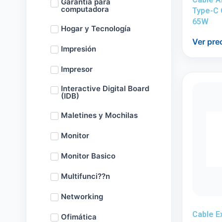
Garantía para
computadora
Type-C 
65W
Hogar y Tecnología
Ver pre
Impresión
Impresor
Interactive Digital Board
(IDB)
Maletines y Mochilas
Monitor
Monitor Basico
Multifunci??n
Networking
Cable E
Ofimática