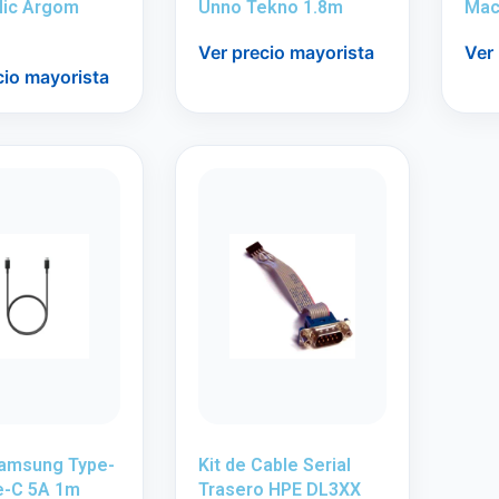
Mic Argom
Unno Tekno 1.8m
Mac
Ver precio mayorista
Ver
cio mayorista
Samsung Type-
Kit de Cable Serial
e-C 5A 1m
Trasero HPE DL3XX