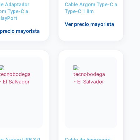
le Adaptador
Cable Argom Type-C a
om Type-C a
Type-C 1.8m
layPort
Ver precio mayorista
 precio mayorista
le Argom USB 3.0
Cable de Impresora