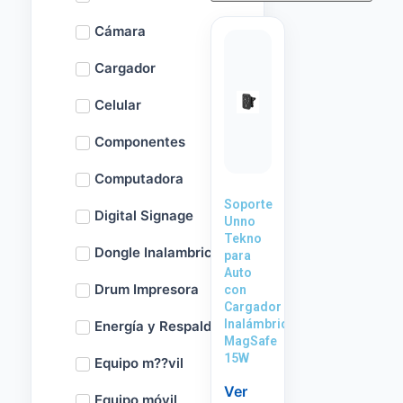
Cámara
Cargador
Celular
Componentes
Computadora
Soporte
Digital Signage
Unno
Tekno
Dongle Inalambrico
para
Auto
Drum Impresora
con
Cargador
Inalámbrico
Energía y Respaldo
MagSafe
15W
Equipo m??vil
Ver
Equipo móvil