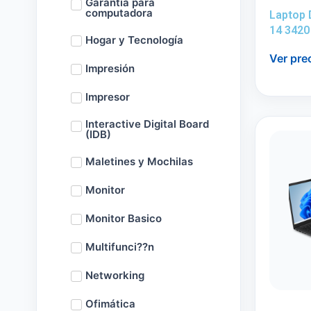
Garantía para
computadora
Laptop 
14 3420
Hogar y Tecnología
Ver pre
Impresión
Impresor
Interactive Digital Board
(IDB)
Maletines y Mochilas
Monitor
Monitor Basico
Multifunci??n
Networking
Ofimática