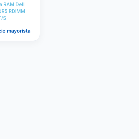
a RAM Dell
DR5 RDIMM
T/S
cio mayorista