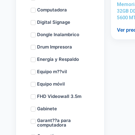
Memori
Computadora
32GB D
5600 M
Digital Signage
Ver pre
Dongle Inalambrico
Drum Impresora
Energía y Respaldo
Equipo m??vil
Equipo móvil
FHD Videowall 3.5m
Gabinete
Garant??a para
computadora