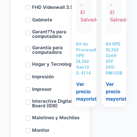
FHD Videowall 3.5m
Gabinete
Garant??a para
computadora
Kit de
Kit HPE
Garantía para
Procesador
DL360
computadora
HPE
Gen9
DL360
SFF
Hogar y Tecnología
Gen10
DVD-
S-4114
RW/USB
Impresión
Ver
Ver
Impresor
precio
precio
mayorista
mayorista
Interactive Digital
Board (IDB)
Maletines y Mochilas
Monitor