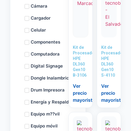
Cámara
Cargador
Celular
Componentes
Kit de
Kit de
Procesador
Procesador
Computadora
HPE
HPE
DL360
DL360
Digital Signage
Gen10
Gen10
B-3106
S-4110
Dongle Inalambrico
Ver
Ver
Drum Impresora
precio
precio
mayorista
mayorista
Energía y Respaldo
Equipo m??vil
Equipo móvil