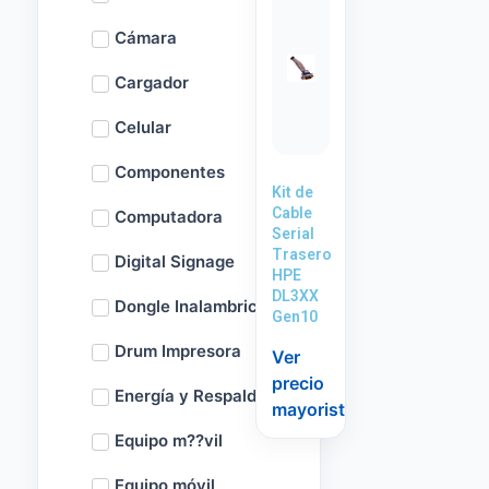
Cámara
Cargador
Celular
Componentes
Kit de
Cable
Computadora
Serial
Trasero
Digital Signage
HPE
DL3XX
Dongle Inalambrico
Gen10
Drum Impresora
Ver
precio
Energía y Respaldo
mayorista
Equipo m??vil
Equipo móvil