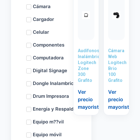
Cámara
Cargador
Celular
Componentes
Audífonos
Cámara
Inalámbricos
Web
Computadora
Logitech
Logitech
Zone
Brio
Digital Signage
300
100
Grafito
Grafito
Dongle Inalambrico
Ver
Ver
Drum Impresora
precio
precio
mayorista
mayorista
Energía y Respaldo
Equipo m??vil
Equipo móvil