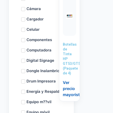
Cámara
Cargador
Celular
Componentes
Botellas
de
Computadora
Tinta
HP
Digital Signage
GT53/GT52
(Paquete
Dongle Inalambrico
de 4)
Drum Impresora
Ver
precio
Energía y Respaldo
mayorista
Equipo m??vil
Equipo móvil