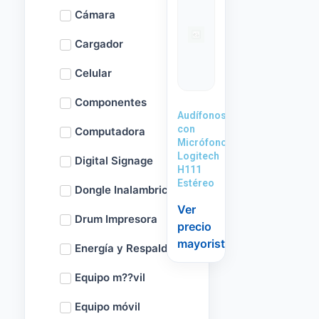
Cámara
Cargador
Celular
Componentes
Audífonos
con
Computadora
Micrófono
Logitech
Digital Signage
H111
Estéreo
Dongle Inalambrico
Ver
Drum Impresora
precio
mayorista
Energía y Respaldo
Equipo m??vil
Equipo móvil