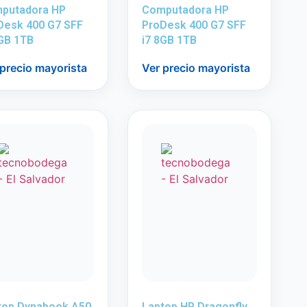
putadora HP
Computadora HP
Desk 400 G7 SFF
ProDesk 400 G7 SFF
8GB 1TB
i7 8GB 1TB
 precio mayorista
Ver precio mayorista
top Dynabook A50
Laptop HP Dragonfly