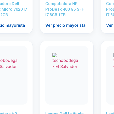
dora Dell
Computadora HP
Com
x Micro 7020 i7
ProDesk 400 G5 SFF
Pro
12GB
i7 8GB 1TB
i7 
cio mayorista
Ver precio mayorista
Ver
adora HP
Laptop Dell Latitude
Lap