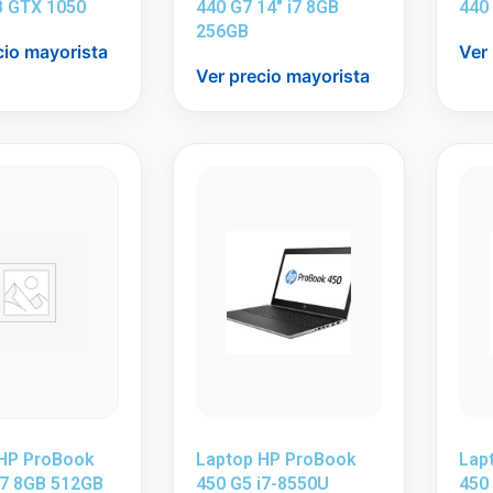
B GTX 1050
440 G7 14″ i7 8GB
440
256GB
cio mayorista
Ver
Ver precio mayorista
 HP ProBook
Laptop HP ProBook
Lap
i7 8GB 512GB
450 G5 i7-8550U
450