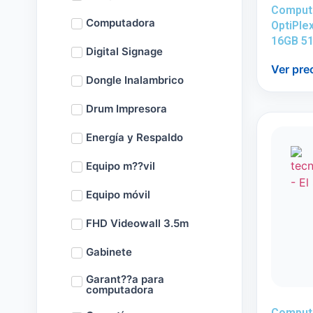
Computa
Computadora
OptiPle
16GB 5
Digital Signage
Ver pre
Dongle Inalambrico
Drum Impresora
Energía y Respaldo
Equipo m??vil
Equipo móvil
FHD Videowall 3.5m
Gabinete
Garant??a para
computadora
Comput