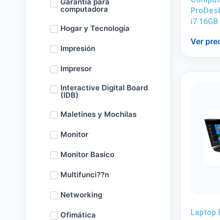
Garantía para
computadora
ProDesk
i7 16GB
Hogar y Tecnología
Ver pre
Impresión
Impresor
Interactive Digital Board
(IDB)
Maletines y Mochilas
Monitor
Monitor Basico
Multifunci??n
Networking
Laptop 
Ofimática