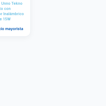
e Unno Tekno
to con
r Inalámbrico
e 15W
cio mayorista