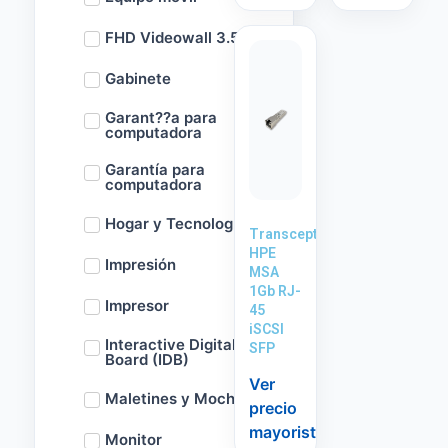
FHD Videowall 3.5m
Gabinete
Garant??a para
computadora
Garantía para
computadora
Hogar y Tecnología
Transceptor
HPE
Impresión
MSA
1Gb RJ-
Impresor
45
iSCSI
Interactive Digital
SFP
Board (IDB)
Ver
Maletines y Mochilas
precio
mayorista
Monitor