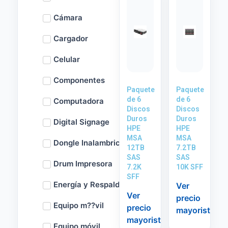
Cámara
Cargador
Celular
Componentes
Paquete
Paquete
de 6
de 6
Computadora
Discos
Discos
Duros
Duros
Digital Signage
HPE
HPE
MSA
MSA
Dongle Inalambrico
12TB
7.2TB
SAS
SAS
Drum Impresora
7.2K
10K SFF
SFF
Energía y Respaldo
Ver
Ver
precio
Equipo m??vil
precio
mayorista
mayorista
Equipo móvil