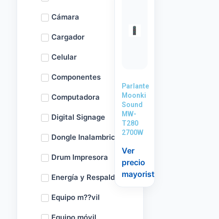
Cámara
Cargador
Celular
Componentes
Parlante
Moonki
Computadora
Sound
MW-
Digital Signage
T280
2700W
Dongle Inalambrico
Ver
Drum Impresora
precio
mayorista
Energía y Respaldo
Equipo m??vil
Equipo móvil