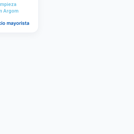
Limpieza
m Argom
cio mayorista