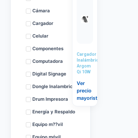
Cámara
Cargador
Celular
Componentes
Cargador
Inalámbrico
Computadora
Argom
Qi 10W
Digital Signage
Ver
Dongle Inalambrico
precio
mayorista
Drum Impresora
Energía y Respaldo
Equipo m??vil
Equipo móvil