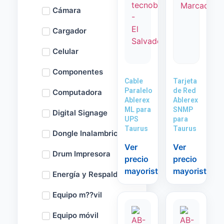
Cámara
Cargador
Celular
Componentes
Cable
Tarjeta
Paralelo
de Red
Computadora
Ablerex
Ablerex
ML para
SNMP
Digital Signage
UPS
para
Taurus
Taurus
Dongle Inalambrico
Ver
Ver
Drum Impresora
precio
precio
mayorista
mayorista
Energía y Respaldo
Equipo m??vil
Equipo móvil