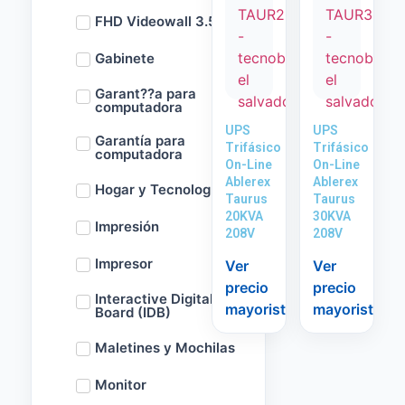
FHD Videowall 3.5m
Gabinete
Garant??a para
computadora
UPS
UPS
Garantía para
Trifásico
Trifásico
computadora
On-Line
On-Line
Ablerex
Ablerex
Hogar y Tecnología
Taurus
Taurus
20KVA
30KVA
Impresión
208V
208V
Impresor
Ver
Ver
precio
precio
Interactive Digital
mayorista
mayorista
Board (IDB)
Maletines y Mochilas
Monitor