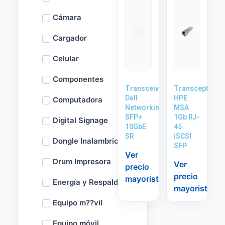
Cámara
Cargador
Celular
Componentes
Transceiver
Transceptor
Dell
HPE
Computadora
Networking
MSA
SFP+
1Gb RJ-
Digital Signage
10GbE
45
SR
iSCSI
Dongle Inalambrico
SFP
Ver
Drum Impresora
Ver
precio
precio
mayorista
Energía y Respaldo
mayorista
Equipo m??vil
Equipo móvil