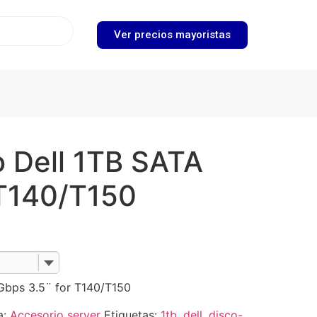
Ver precios mayoristas
o Dell 1TB SATA
 T140/T150
Gbps 3.5¨ for T140/T150
a:
Accesorio server
Etiquetas:
1tb
,
dell
,
disco-