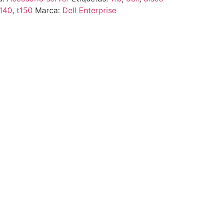
t140
,
t150
Marca:
Dell Enterprise