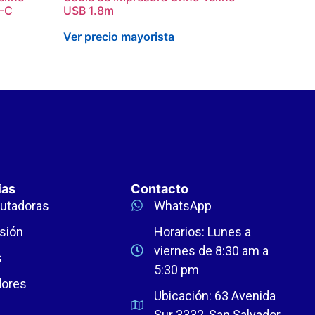
B-C
USB 1.8m
Ver precio mayorista
ías
Contacto
utadoras
WhatsApp
sión
Horarios: Lunes a
viernes de 8:30 am a
s
5:30 pm
dores
Ubicación: 63 Avenida
Sur 3332, San Salvador