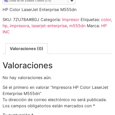
Dólar de los Estados Unidos (US)
HP Color LaserJet Enterprise M555dn
SKU:
7ZU78A#BGJ
Categoría:
Impresor
Etiquetas:
color
,
hp
,
impresora
,
laserjet-enterprise
,
m555dn
Marca:
HP
INC
Valoraciones (0)
Valoraciones
No hay valoraciones aún.
Sé el primero en valorar “Impresora HP Color LaserJet
Enterprise M555dn”
Tu dirección de correo electrónico no será publicada.
Los campos obligatorios están marcados con
*
Tu puntuación
*