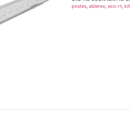
postes
,
ablerex
,
eco-rt
,
ki