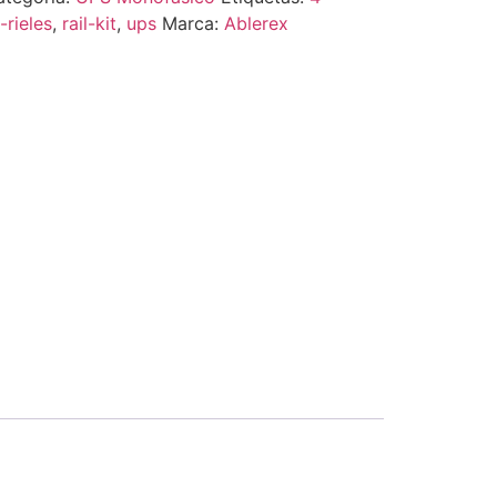
t-rieles
,
rail-kit
,
ups
Marca:
Ablerex