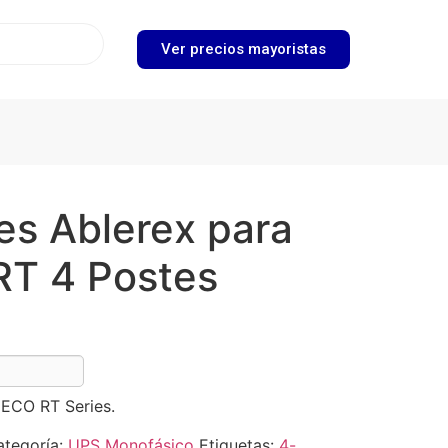
Ver precios mayoristas
les Ablerex para
T 4 Postes
t ECO RT Series.
ategoría:
UPS Monofásico
Etiquetas:
4-