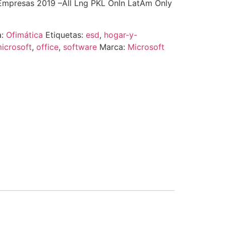
 Empresas 2019 –All Lng PKL Onln LatAm Only
a:
Ofimática
Etiquetas:
esd
,
hogar-y-
icrosoft
,
office
,
software
Marca:
Microsoft