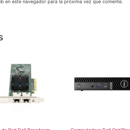
eb en este navegador para la próxima vez que comente.
s
a de Red Dell Broadcom
Computadora Dell OptiPle