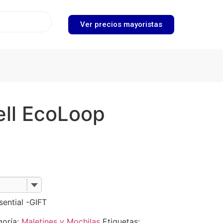
Ver precios mayoristas
ell EcoLoop
ential -GIFT
goría:
Maletines y Mochilas
Etiquetas: