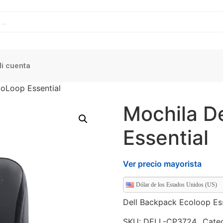
i cuenta
coLoop Essential
Mochila D
Essential
Ver precio mayorista
Dólar de los Estados Unidos (US)
Dell Backpack Ecoloop Ess
SKU:
DELL-CP3724_
Cate