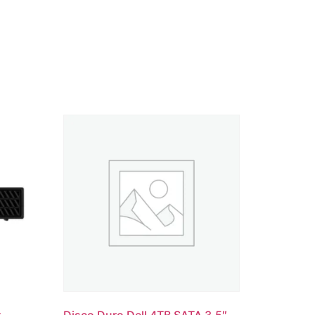
x
Disco Duro Dell 4TB SATA 3.5″