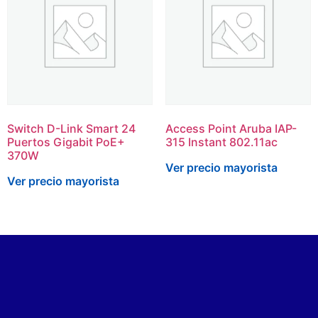
Switch D-Link Smart 24
Access Point Aruba IAP-
Puertos Gigabit PoE+
315 Instant 802.11ac
370W
Ver precio mayorista
Ver precio mayorista