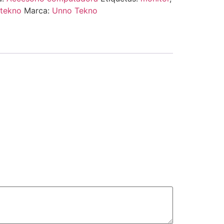
tekno
Marca:
Unno Tekno