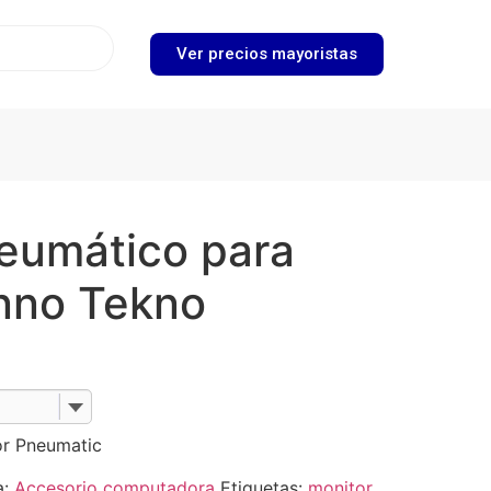
Ver precios mayoristas
eumático para
nno Tekno
or Pneumatic
a:
Accesorio computadora
Etiquetas:
monitor
,