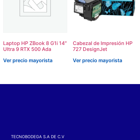
Laptop HP ZBook 8 G1i 14″
Cabezal de Impresión HP
Ultra 9 RTX 500 Ada
727 DesignJet
Ver precio mayorista
Ver precio mayorista
TECNOBODEGA S.A DE C.V