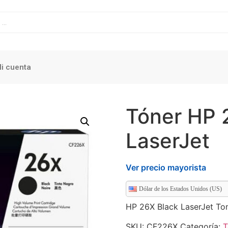
i cuenta
Tóner HP 
LaserJet
Ver precio mayorista
Dólar de los Estados Unidos (US)
HP 26X Black LaserJet To
SKU:
CF226X
Categoría:
T