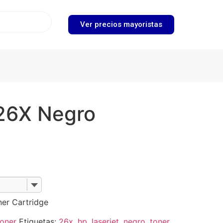
Ver precios mayoristas
26X Negro
ner Cartridge
oner
Etiquetas:
26x
,
hp
,
laserjet
,
negro
,
toner