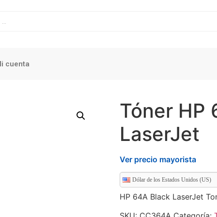
i cuenta
Tóner HP 
LaserJet
Ver precio mayorista
Dólar de los Estados Unidos (US)
HP 64A Black LaserJet To
SKU:
CC364A
Categoría: