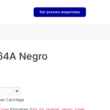
Ver precios mayoristas
64A Negro
ner Cartridge
Toner
Etiquetas:
64a
,
hp
,
laserjet
,
negro
,
toner